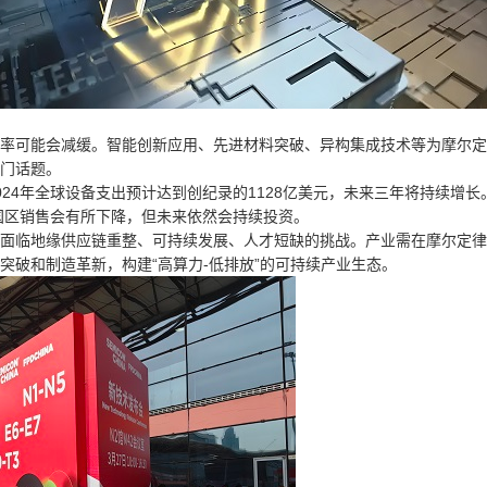
率可能会减缓。智能创新应用、先进材料突破、异构集成技术等为摩尔定
门话题。
024年全球设备支出预计达到创纪录的1128亿美元，未来三年将持续增
中国区销售会有所下降，但未来依然会持续投资。
面临地缘供应链重整、可持续发展、人才短缺的挑战。产业需在摩尔定律
突破和制造革新，构建“高算力-低排放”的可持续产业生态。