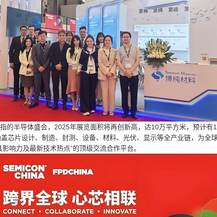
首屈一指的半导体盛会，2025年展览面积将再创新高，达10万平方米，预计有1
涵盖芯片设计、制造、封测、设备、材料、光伏、显示等全产业链，为全
具影响力及最新技术热点”的顶级交流合作平台。