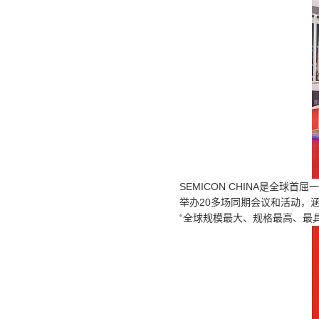
SEMICON CHINA是全球
举办20多场同期会议和活动，
“全球规模最大、规格最高、最