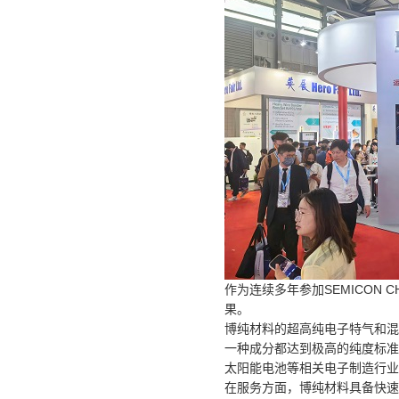
作为连续多年参加SEMICON
果。
博纯材料的超高纯电子特气和混
一种成分都达到极高的纯度标准
太阳能电池等相关电子制造行业
在服务方面，博纯材料具备快速